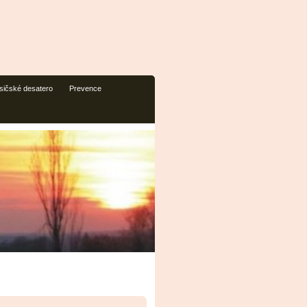
sičské desatero
Prevence