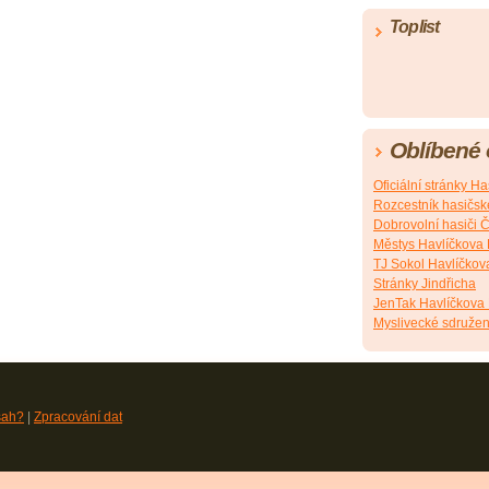
Toplist
Oblíbené
Oficiální stránky 
Rozcestník hasičsk
Dobrovolní hasiči 
Městys Havlíčkova
TJ Sokol Havlíčkov
Stránky Jindřicha
JenTak Havlíčkova
Myslivecké sdružen
sah?
|
Zpracování dat