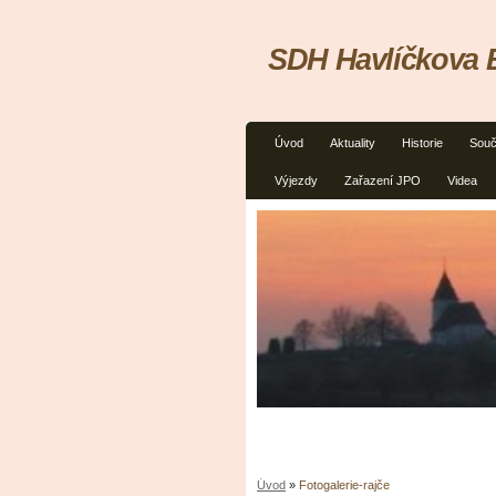
SDH Havlíčkova 
Úvod
Aktuality
Historie
Souč
Výjezdy
Zařazení JPO
Videa
Úvod
»
Fotogalerie-rajče