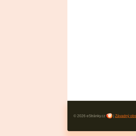
© 2026 eStránky.cz
|
Závadný ob