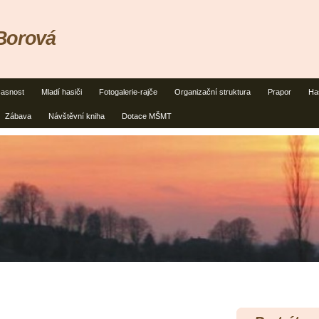
Borová
asnost
Mladí hasiči
Fotogalerie-rajče
Organizační struktura
Prapor
Ha
Zábava
Návštěvní kniha
Dotace MŠMT