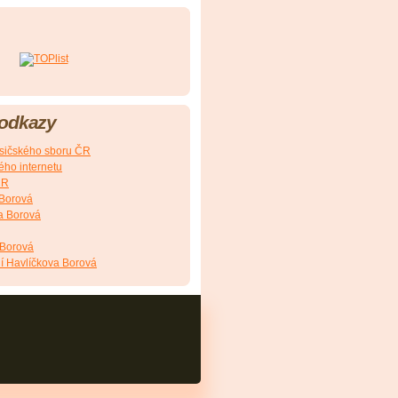
 odkazy
Hasičského sboru ČR
ého internetu
ČR
 Borová
a Borová
 Borová
í Havlíčkova Borová